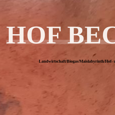
HOF BE
Landwirtschaft/Biogas/Maislabyrinth/Hof- 