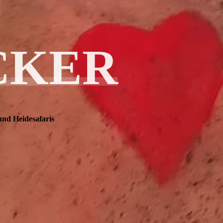
CKER
und Heidesafaris