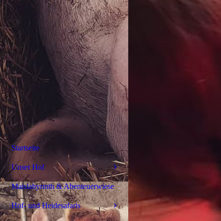
Startseite
Unser Hof
Maislabyrinth & Abenteuerwiese
Hof- und Heidesafaris