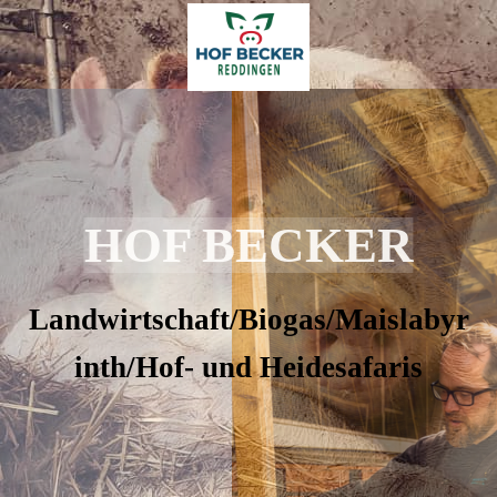
HOF BECKER
Landwirtschaft/Biogas/Maislabyr
inth/Hof- und Heidesafaris