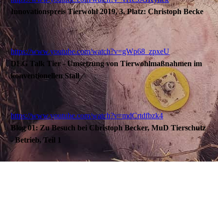
Innovationspreis Tierwohl 2019, 3. Platz: Christoph Becke
https://www.youtube.com/watch?v=gWp68_zpxeU
DLG Talk Tier - Umsetzung von Tierwohlmaßnahmen im
konventionellen Stall
https://www.youtube.com/watch?v=mdCrtdfbzk4
Blog 01: Zu Besuch bei Christoph Becker, MuD Tierschutz
- Betrieb, Teil 1
https://www.youtube.com/watch?v=mdCrtdfbzk4
Blog 02: Zu Besuch bei Christoph Becker, MuD Tierschutz
- Betrieb, Teil 2