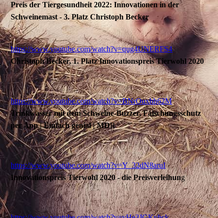
Preis der Tiergesundheit 2022: Innovationen in der
Schweinemast - 3. Platz Christoph Becker
https://www.youtube.com/watch?v=qug4UNERFS4
Christoph Becker, 1. Platz Innovationspreis Tierwohl 2020
https://www.youtube.com/watch?v=BNrOuxhh62M
Trinkwasser mit dem Schweine-Buzzer, Fälschungsschutz
per App | Einfach genial | MD
R
https://www.youtube.com/watch?v=Y_32dN8aruI
Innovationspreis Tierwohl 2020 - die Preisverleihun
g
https://www.youtube.com/watch?v=vHe3JGKyhck