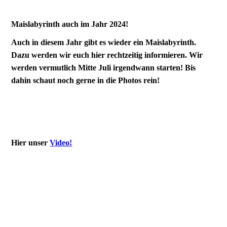
Maislabyrinth auch im Jahr 2024!
Auch in diesem Jahr gibt es wieder ein Maislabyrinth.
Dazu werden wir euch hier rechtzeitig informieren. Wir
werden vermutlich Mitte Juli irgendwann starten! Bis
dahin schaut noch gerne in die Photos rein!
Hier unser
Video!
org_0635268fcd65bfa3_1659197678000
iStock-856372882
WhatsApp Image 2023-07-04 at 13.54.09 (1)