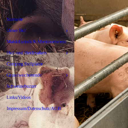
Startseite
Unser Hof
Maislabyrinth & Abenteuerwiese
Hof- und Heidesafaris
Camping Stellplätze
Gruselwochenende
Schweinebuzzer
Links/Videos
Impressum/Datenschutz/AGB