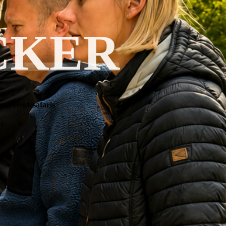
CKER
und Heidesafaris