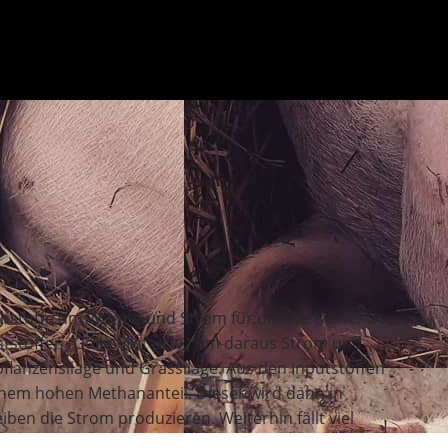
ohstoffe um Wärme und Strom für unsere Dörfer zu
ststoffen (Gülle,Mist usw.) um daraus Strom und
lanzensilage und Grassilage. Aus den Inputstoffen
inem hohen Methananteil. Dieser wird dann in
n die Strom produzieren. Weiterhin fällt viel