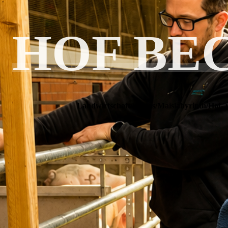
HOF BE
Landwirtschaft/Biogas/Maislabyrinth/Hof- 