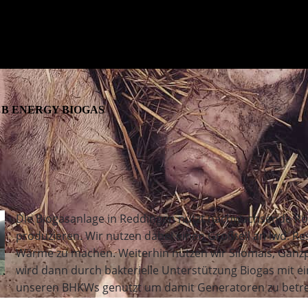
B ENERGY BIOGAS
Die Biogasanlage in Reddingen nutzt nachwachsende R
produzieren. Wir nutzen dabei einen Großteil an lwd. Re
Wärme zu machen. Weiterhin nutzen wir Silomais, Ganzpf
wird dann durch bakterielle Unterstützung Biogas mit e
unseren BHKWs genutzt um damit Generatoren zu betreibe