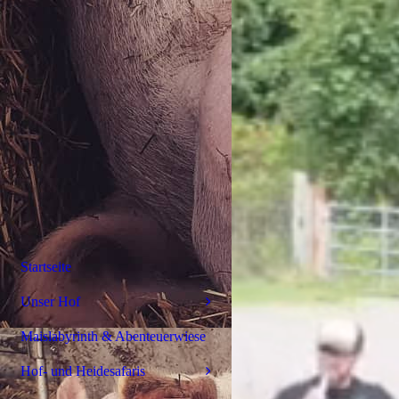
Startseite
Unser Hof
Maislabyrinth & Abenteuerwiese
Hof- und Heidesafaris