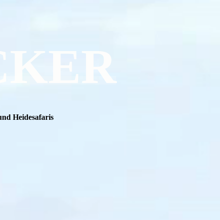
CKER
und Heidesafaris