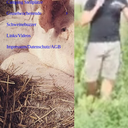
Camping Stellplätze
Gruselwochenende
Schweinebuzzer
Links/Videos
Impressum/Datenschutz/AGB